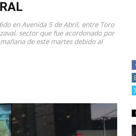
TRAL
ido en Avenida 5 de Abril, entre Toro
ázaval, sector que fue acordonado por
 mañana de este martes debido al