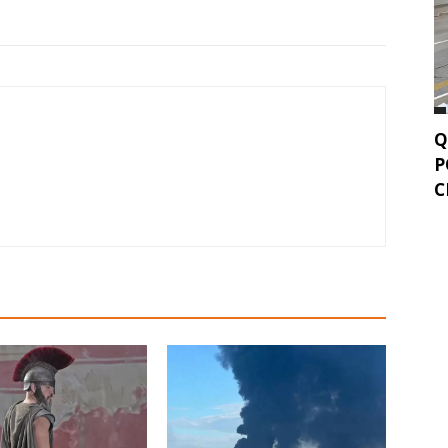
Q
P
C