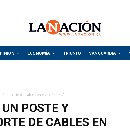
PINIÓN
ECONOMÍA
TRIUNFO
VANGUARDIA
La
Nación
ó un corte de cables en estación ce..."
UN POSTE Y
RTE DE CABLES EN