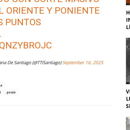
L ORIENTE Y PONIENTE
H
I
S PUNTOS
L
L
RQNZYBROJC
ana De Santiago (@TTISantiago)
September 16, 2025
ma
V
l
poste
L
S