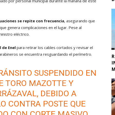
nado por personal municipal durante la mañana de este
uaciones se repite con frecuencia
, asegurando que
 que genera complicaciones en el lugar. Pese al
inistro eléctrico.
l de Enel
para retirar los cables cortados y revisar el
Carabineros se encuentra resguardando el perímetro.
R
I
M
TRÁNSITO SUSPENDIDO EN
RE TORO MAZOTTE Y
RRÁZAVAL, DEBIDO A
LO CONTRA POSTE QUE
DO CON CORTE MASIVO