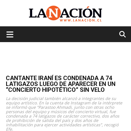
La
Nación
CANTANTE IRANÍ ES CONDENADA A 74
LATIGAZOS LUEGO DE APARECER EN UN
“CONCIERTO HIPOTÉTICO” SIN VELO
La decisión judicial también alcanzó a integrantes de su
equipo artístico. En la cuenta de Instagram de la intérprete
se informó que “Parastoo Ahmadi, junto con otras ocho
personas del equipo y músicos del concierto virtual, fue
condenada a 74 latigazos de carácter correctivo, dos años
de prohibición de salida del país y dos años de
inhabilitación para ejercer actividades artísticas”, recogió
Efe.