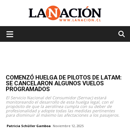
La
Nación
COMENZÓ HUELGA DE PILOTOS DE LATAM:
SE CANCELARON ALGUNOS VUELOS
PROGRAMADOS
El Servicio Nacional del Consumidor (Sernac) estará
monitoreando el desarrollo de esta huelga legal, con el
propósito de que la aerolínea cumpla con su deber de
profesionalidad y adopte todas las medidas pertinentes
para disminuir al máximo las afectaciones a los pasajeros.
Patricia Schüller Gamboa
Noviembre 12, 2025