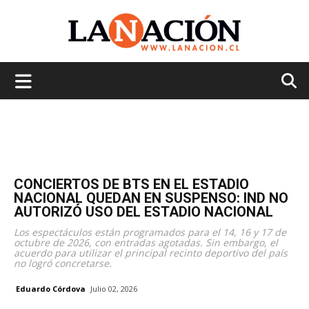
La
Nación
CONCIERTOS DE BTS EN EL ESTADIO
NACIONAL QUEDAN EN SUSPENSO: IND NO
AUTORIZÓ USO DEL ESTADIO NACIONAL
Los espectáculos están programados para el 14, 16 y 17 de
octubre de 2026, con entradas agotadas. Sin embargo, el
acuerdo para utilizar el principal recinto deportivo del país
no logró concretarse.
Eduardo Córdova
Julio 02, 2026