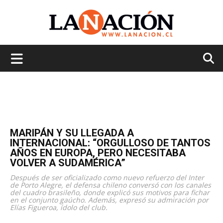
La
Nación
MARIPÁN Y SU LLEGADA A
INTERNACIONAL: “ORGULLOSO DE TANTOS
AÑOS EN EUROPA, PERO NECESITABA
VOLVER A SUDAMÉRICA”
Después de ser oficializado como nuevo refuerzo del Inter
de Porto Alegre, el defensa chileno conversó con los canales
del cuadro brasileño, donde explicó sus motivos para fichar
en el conjunto gaúcho. Además, expresó su admiración por
Elías Figueroa, ídolo del club.