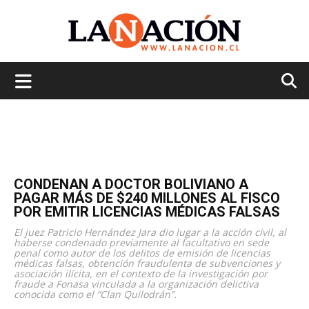
La
Nación
CONDENAN A DOCTOR BOLIVIANO A
PAGAR MÁS DE $240 MILLONES AL FISCO
POR EMITIR LICENCIAS MÉDICAS FALSAS
El juez Patricio Hernández Jara dio lugar a la acción civil, al
haberse condenado previamente al facultativo en sede
penal como autor de los delitos de emisión de licencias
médicas falsas, obtención fraudulenta de subvenciones y
asociación ilícita, en el contexto de la investigación por
fraude a Fonasa vinculada a la organización delictiva
conocida como el “Clan Quilodrán”.