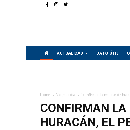
ACTUALIDAD
DATO ÚTIL
O
Home
Vanguardia
"confirman la muerte de huracá
CONFIRMAN LA
HURACÁN, EL P