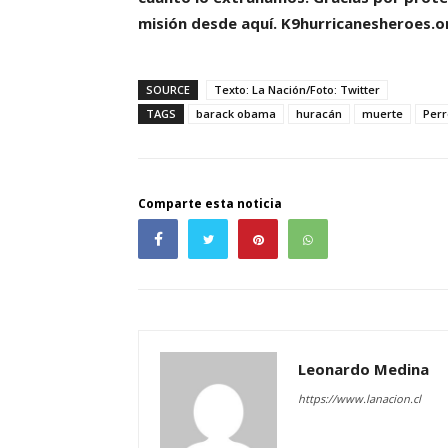
misión desde aquí. K9hurricanesheroes.o
SOURCE
Texto: La Nación/Foto: Twitter
TAGS
barack obama
huracán
muerte
Perr
Comparte esta noticia
Leonardo Medina
https://www.lanacion.cl