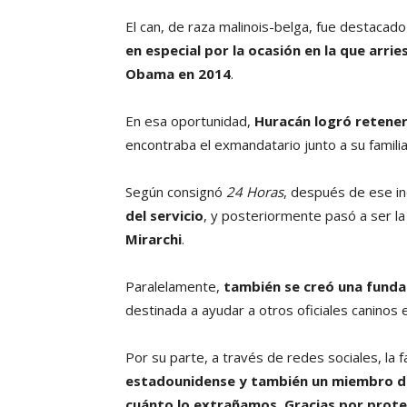
El can, de raza malinois-belga, fue destacad
en especial por la ocasión en la que arri
Obama en 2014
.
En esa oportunidad,
Huracán logró retener 
encontraba el exmandatario junto a su famili
Según consignó
24 Horas
, después de ese i
del servicio
, y posteriormente pasó a ser l
Mirarchi
.
Paralelamente,
también se creó una funda
destinada a ayudar a otros oficiales caninos e
Por su parte, a través de redes sociales, la 
estadounidense y también un miembro de 
cuánto lo extrañamos. Gracias por prot