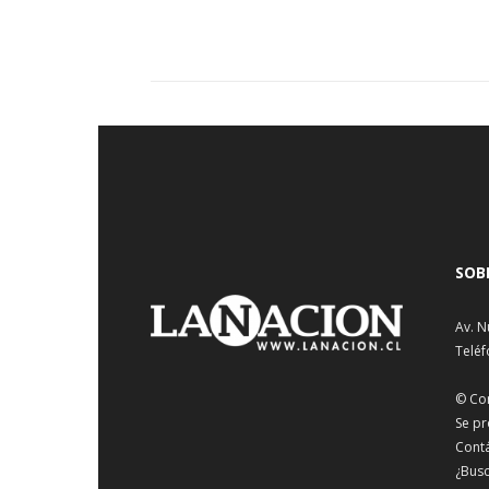
SOB
Av. N
Teléf
© Co
Se pr
Cont
¿Busc