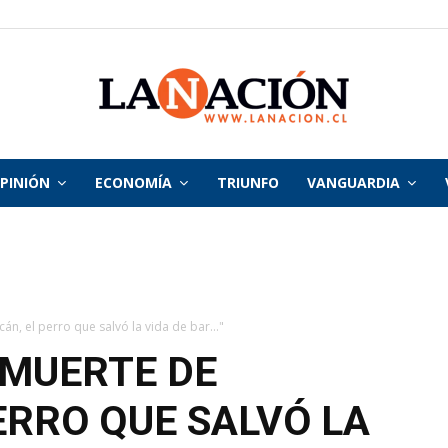
PINIÓN
ECONOMÍA
TRIUNFO
VANGUARDIA
La
Nación
n, el perro que salvó la vida de bar..."
 MUERTE DE
ERRO QUE SALVÓ LA