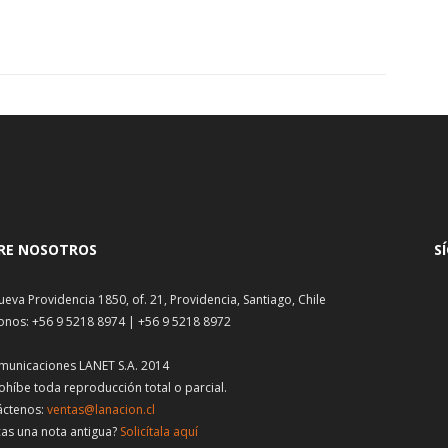
RE NOSOTROS
S
ueva Providencia 1850, of. 21, Providencia, Santiago, Chile
onos: +56 9 5218 8974 | +56 9 5218 8972
municaciones LANET S.A. 2014
ohíbe toda reproducción total o parcial.
áctenos:
ventas@lanacion.cl
as una nota antigua?
Solicítala aquí