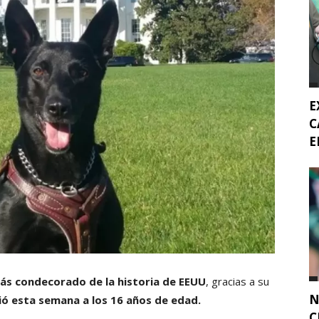
E
C
E
ás condecorado de la historia de EEUU
, gracias a su
N
ció esta semana a los 16 años de edad.
C