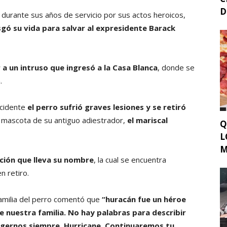
D
o durante sus años de servicio por sus actos heroicos,
esgó su vida para salvar al expresidente Barack
a un intruso que ingresó a la Casa Blanca
, donde se
a.
ncidente
el perro sufrió graves lesiones y se retiró
a mascota de su antiguo adiestrador,
el mariscal
Q
L
M
ción que lleva su nombre
, la cual se encuentra
n retiro.
familia del perro comentó que
“huracán fue un héroe
nuestra familia. No hay palabras para describir
egernos siempre, Hurricane. Continuaremos tu