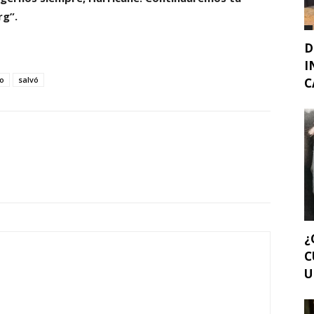
rg”.
D
I
o
salvó
C
¿
C
U