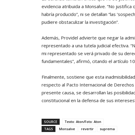
evidencia atribuida a Monsalve. “No justifica 
habría producido”, ni se detallan “las ‘sosp
pudiere obstaculizar la investigación”.
Además, Providel advierte que negar la admis
representado a una tutela judicial efectiva. “
mi representado se verá privado de su derech
fundamentales”, afirmó, citando el artículo 
Finalmente, sostiene que esta inadmisibilidad
respecto al Pacto Internacional de Derechos Ci
presente causa, se desarrollan las posibilid
constitucional en la defensa de sus intereses
SOURCE
Texto: Aton/Foto: Aton
TAGS
Monsalve
revertir
suprema