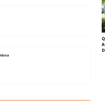
Q
A
D
amboa