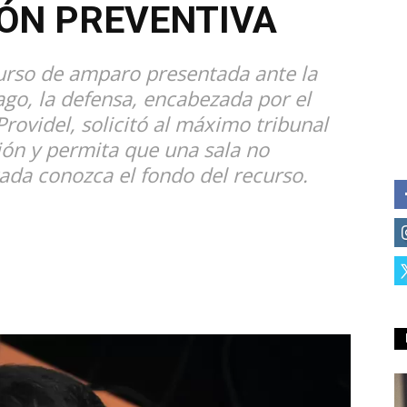
IÓN PREVENTIVA
curso de amparo presentada ante la
ago, la defensa, encabezada por el
Providel, solicitó al máximo tribunal
ión y permita que una sala no
zada conozca el fondo del recurso.