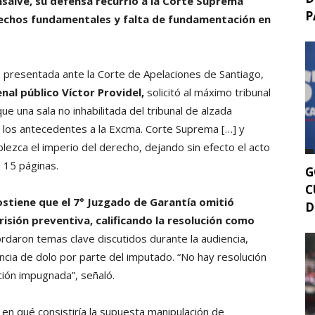
salve,
su defensa recurrió a la Corte Suprema
P
rechos fundamentales y falta de fundamentación en
o presentada ante la Corte de Apelaciones de Santiago,
al público Víctor Providel,
solicitó al máximo tribunal
e una sala no inhabilitada del tribunal de alzada
n los antecedentes a la Excma. Corte Suprema […] y
blezca el imperio del derecho, dejando sin efecto el acto
e 15 páginas.
G
C
ostiene que el 7° Juzgado de Garantía omitió
D
isión preventiva, calificando la resolución como
daron temas clave discutidos durante la audiencia,
encia de dolo por parte del imputado. “No hay resolución
ción impugnada”, señaló.
a en qué consistiría la supuesta manipulación de