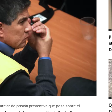
P
S
D
Q
autelar de prisión preventiva que pesa sobre el
D