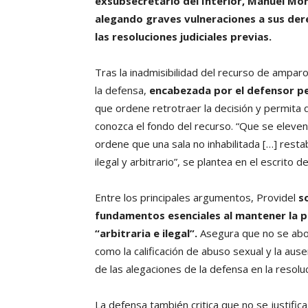
exsubsecretario del Interior, Manuel Mon
alegando graves vulneraciones a sus de
las resoluciones judiciales previas.
Tras la inadmisibilidad del recurso de ampar
la defensa,
encabezada por el defensor pen
que ordene retrotraer la decisión y permita qu
conozca el fondo del recurso. “Que se eleve
ordene que una sala no inhabilitada […] resta
ilegal y arbitrario”, se plantea en el escrito d
Entre los principales argumentos, Providel
s
fundamentos esenciales al mantener la pr
“arbitraria e ilegal”.
Asegura que no se abor
como la calificación de abuso sexual y la aus
de las alegaciones de la defensa en la resolu
La defensa también critica que no se justific