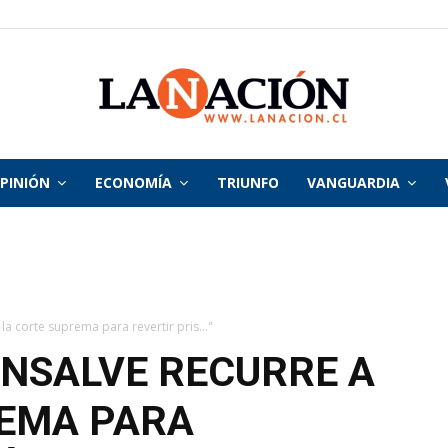
PINIÓN
ECONOMÍA
TRIUNFO
VANGUARDIA
La
Nación
a corte suprema para revertir pris..."
NSALVE RECURRE A
REMA PARA