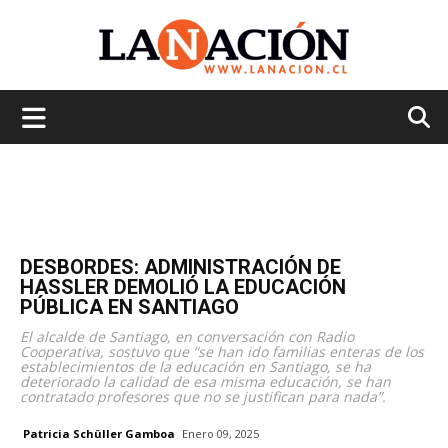
La
Nación
DESBORDES: ADMINISTRACIÓN DE
HASSLER DEMOLIÓ LA EDUCACIÓN
PÚBLICA EN SANTIAGO
El alcalde de Santiago, en conversación con Radio
Cooperativa, sostuvo que “se han ido familias enteras de los
establecimientos de la educación en Santiago, se ha
deteriorado la calidad de esa misma educación, se han
contratado profesores que no se justifican para nada”.
Patricia Schüller Gamboa
Enero 09, 2025