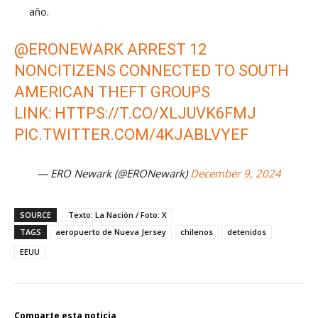
año.
@ERONEWARK
ARREST 12
NONCITIZENS CONNECTED TO SOUTH
AMERICAN THEFT GROUPS
LINK:
HTTPS://T.CO/XLJUVK6FMJ
PIC.TWITTER.COM/4KJABLVYEF
— ERO Newark (@ERONewark)
December 9, 2024
SOURCE
Texto: La Nación / Foto: X
TAGS
aeropuerto de Nueva Jersey
chilenos
detenidos
EEUU
Comparte esta noticia