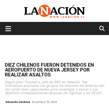
La
Nación
DIEZ CHILENOS FUERON DETENIDOS EN
AEROPUERTO DE NUEVA JERSEY POR
REALIZAR ASALTOS
Según John Tsoukaris, jefe de ERO en Newark, “los
individuos asociados con grupos de ladrones de América del
Sur están bien capacitados para investigar y atacar a sus
objetivos inmediatamente después de ingresar a los EEUU”.
Eduardo Córdova
Diciembre 10, 2024