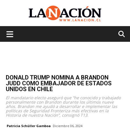
La
Nación
DONALD TRUMP NOMINA A BRANDON
JUDD COMO EMBAJADOR DE ESTADOS
UNIDOS EN CHILE
El mandatario electo aseguró que “he conocido y trabajado
personalmente con Brandon durante los últimos nueve
años. Brandon me ayudó a desarrollar e implementar las
políticas de Seguridad Fronteriza más efectivas en la
Historia de nuestra Nación”, consignó T13.
Patricia Schüller Gamboa
Diciembre 06, 2024