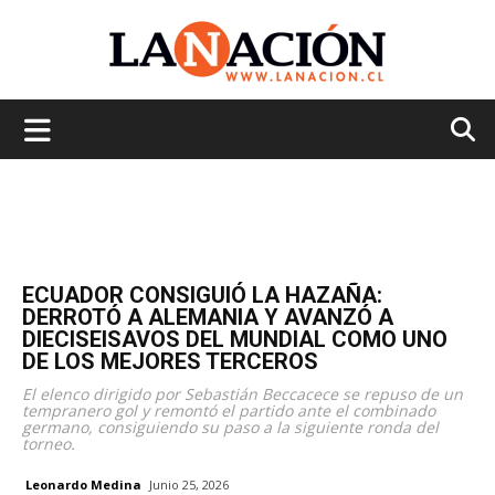
La
Nación
ECUADOR CONSIGUIÓ LA HAZAÑA:
DERROTÓ A ALEMANIA Y AVANZÓ A
DIECISEISAVOS DEL MUNDIAL COMO UNO
DE LOS MEJORES TERCEROS
El elenco dirigido por Sebastián Beccacece se repuso de un
tempranero gol y remontó el partido ante el combinado
germano, consiguiendo su paso a la siguiente ronda del
torneo.
Leonardo Medina
Junio 25, 2026