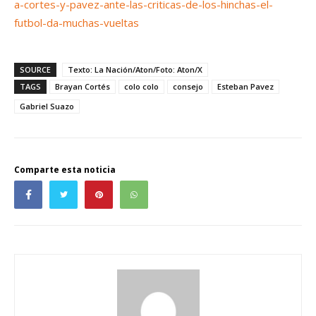
a-cortes-y-pavez-ante-las-criticas-de-los-hinchas-el-
futbol-da-muchas-vueltas
SOURCE
Texto: La Nación/Aton/Foto: Aton/X
TAGS
Brayan Cortés
colo colo
consejo
Esteban Pavez
Gabriel Suazo
Comparte esta noticia