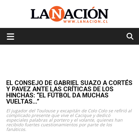
La
Nación
EL CONSEJO DE GABRIEL SUAZO A CORTÉS
Y PAVEZ ANTE LAS CRÍTICAS DE LOS
HINCHAS: “EL FÚTBOL DA MUCHAS
VUELTAS…”
El jugador del Toulouse y excapitán de Colo Colo se refirió al
complicado presente que vive el Cacique y dedicó
especiales palabras al portero y el volante, quienes han
recibido fuertes cuestionamientos por parte de los
fanáticos.