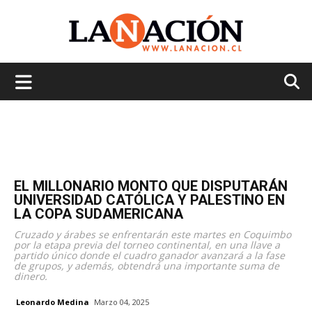
La
Nación
EL MILLONARIO MONTO QUE DISPUTARÁN
UNIVERSIDAD CATÓLICA Y PALESTINO EN
LA COPA SUDAMERICANA
Cruzado y árabes se enfrentarán este martes en Coquimbo
por la etapa previa del torneo continental, en una llave a
partido único donde el cuadro ganador avanzará a la fase
de grupos, y además, obtendrá una importante suma de
dinero.
Leonardo Medina
Marzo 04, 2025