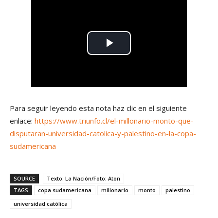
Para seguir leyendo esta nota haz clic en el siguiente
enlace:
https://www.triunfo.cl/el-millonario-monto-que-
disputaran-universidad-catolica-y-palestino-en-la-copa-
sudamericana
SOURCE
Texto: La Nación/Foto: Aton
TAGS
copa sudamericana
millonario
monto
palestino
universidad católica