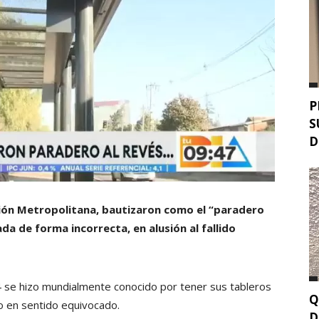
P
S
D
gión Metropolitana, bautizaron como el “paradero
da de forma incorrecta, en alusión al fallido
4 se hizo mundialmente conocido por tener sus tableros
Q
o en sentido equivocado.
D