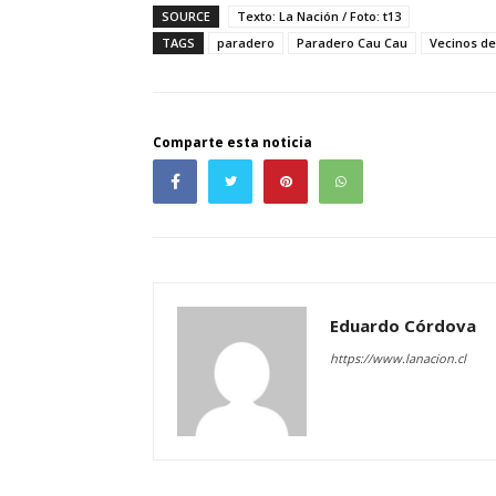
SOURCE
Texto: La Nación / Foto: t13
TAGS
paradero
Paradero Cau Cau
Vecinos d
Comparte esta noticia
Eduardo Córdova
https://www.lanacion.cl