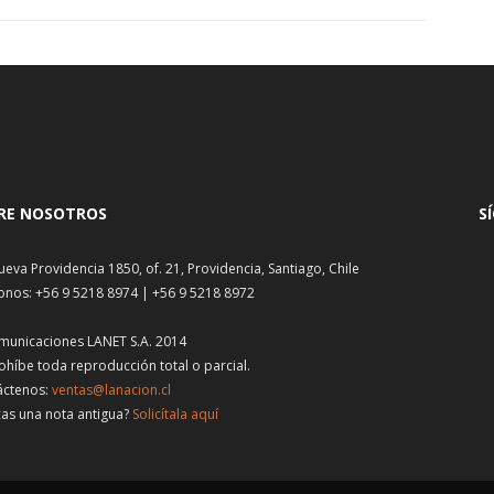
RE NOSOTROS
S
ueva Providencia 1850, of. 21, Providencia, Santiago, Chile
onos: +56 9 5218 8974 | +56 9 5218 8972
municaciones LANET S.A. 2014
ohíbe toda reproducción total o parcial.
áctenos:
ventas@lanacion.cl
as una nota antigua?
Solicítala aquí