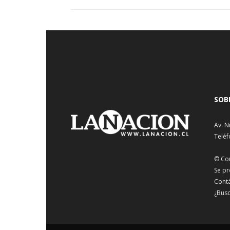
SOB
Av. N
Teléf
© Co
Se pr
Cont
¿Busc