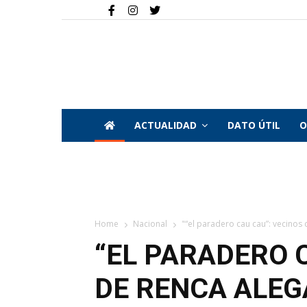
ACTUALIDAD
DATO ÚTIL
O
Home
Nacional
"“el paradero cau cau”: vecinos 
“EL PARADERO 
DE RENCA ALEG