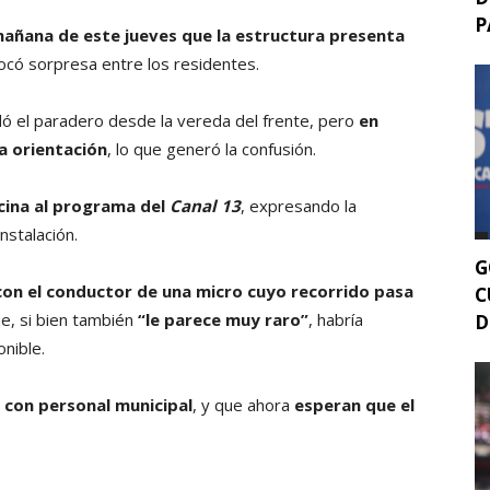
P
 mañana de este jueves que la estructura presenta
vocó sorpresa entre los residentes.
dó el paradero desde la vereda del frente, pero
en
ma orientación
, lo que generó la confusión.
cina al programa del
Canal 13
, expresando la
nstalación.
G
on el conductor de una micro cuyo recorrido pasa
C
ue, si bien también
“le parece muy raro”
, habría
D
nible.
 con personal municipal
, y que ahora
esperan que el