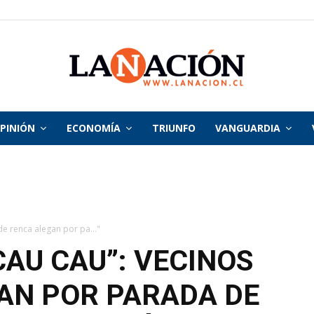
PINIÓN
ECONOMÍA
TRIUNFO
VANGUARDIA
La
Nación
de renca alegan por pa..."
CAU CAU”: VECINOS
AN POR PARADA DE