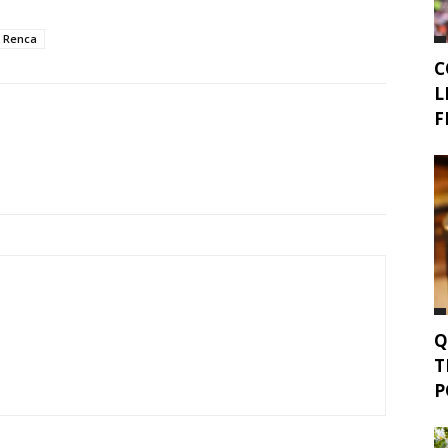
e Renca
C
L
F
Q
T
P