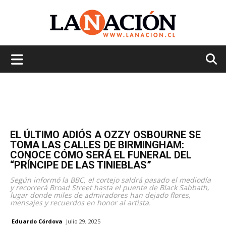
La
Nación
EL ÚLTIMO ADIÓS A OZZY OSBOURNE SE
TOMA LAS CALLES DE BIRMINGHAM:
CONOCE CÓMO SERÁ EL FUNERAL DEL
“PRÍNCIPE DE LAS TINIEBLAS”
Según informó la BBC, el cortejo saldrá pasado el mediodía
y recorrerá Broad Street hasta el puente de Black Sabbath,
lugar donde miles de admiradores han dejado flores,
mensajes y recuerdos en honor al artista.
Eduardo Córdova
Julio 29, 2025