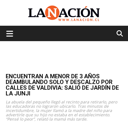
La
Nación
ENCUENTRAN A MENOR DE 3 AÑOS
DEAMBULANDO SOLO Y DESCALZO POR
CALLES DE VALDIVIA: SALIÓ DE JARDÍN DE
LA JUNJI
La abuela del pequeño llegó al recinto para retirarlo, pero
las educadoras no lograron ubicarlo. Tras minutos de
incertidumbre, la mujer llamó a la madre del niño para
advertirle que su hijo no estaba en el establecimiento.
“Pensé lo peor”, relató la mamá más tarde.