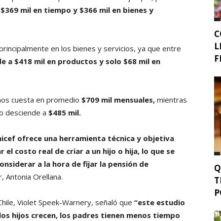
a $369 mil en tiempo y $366 mil en bienes y
C
L
principalmente en los bienes y servicios, ya que entre
F
de a $418 mil en productos y solo $68 mil en
 años cuesta en promedio
$709 mil mensuales,
mientras
sto desciende a
$485 mil.
icef ofrece una herramienta técnica y objetiva
l costo real de criar a un hijo o hija, lo que se
nsiderar a la hora de fijar la pensión de
Q
r, Antonia Orellana.
T
P
Chile, Violet Speek-Warnery, señaló que
“este estudio
los hijos crecen, los padres tienen menos tiempo