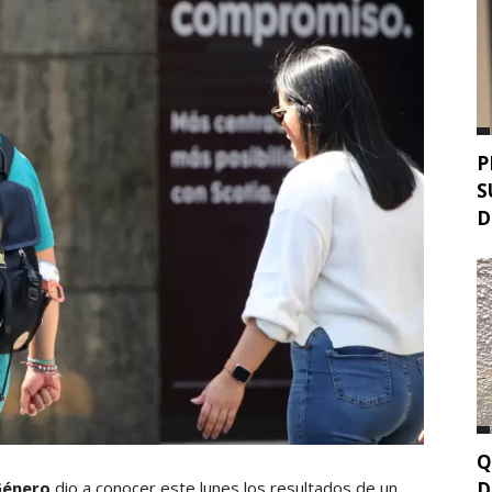
P
S
D
Q
D
 Género
dio a conocer este lunes los resultados de un