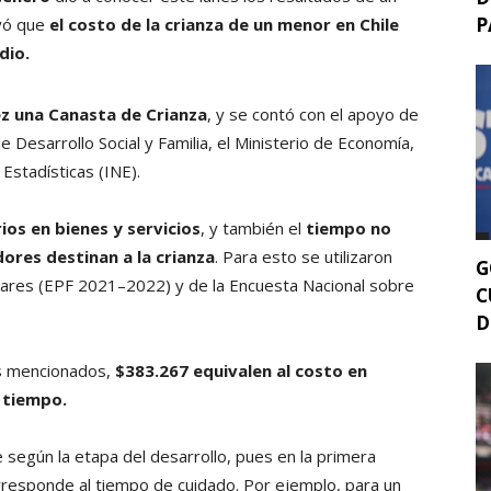
P
uyó que
el costo de la crianza de un menor en Chile
dio.
ez una Canasta de Crianza
, y se contó con el apoyo de
e Desarrollo Social y Familia, el Ministerio de Economía,
Estadísticas (INE).
os en bienes y servicios
, y también el
tiempo no
res destinan a la crianza
. Para esto se utilizaron
G
iares (EPF 2021–2022) y de la Encuesta Nacional sobre
C
D
es mencionados,
$383.267 equivalen al costo en
l tiempo.
 según la etapa del desarrollo, pues en la primera
rresponde al tiempo de cuidado. Por ejemplo, para un