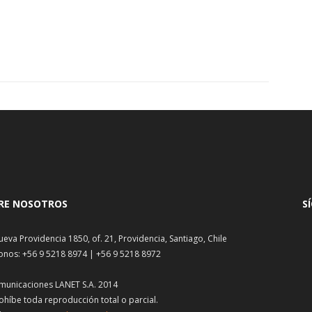
RE NOSOTROS
S
ueva Providencia 1850, of. 21, Providencia, Santiago, Chile
onos: +56 9 5218 8974 | +56 9 5218 8972
municaciones LANET S.A. 2014
ohíbe toda reproducción total o parcial.