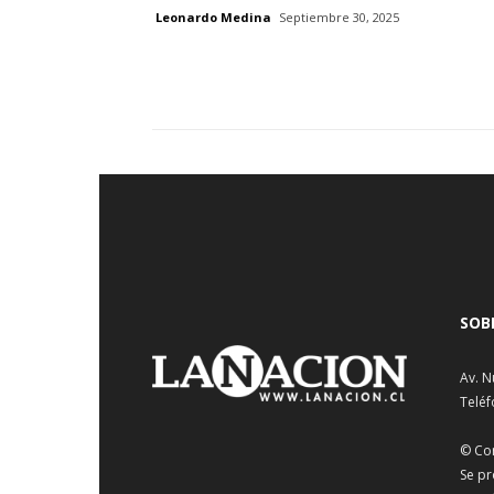
Leonardo Medina
Septiembre 30, 2025
SOB
Av. N
Teléf
© Co
Se pr