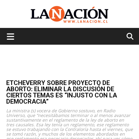
La
Nación
ETCHEVERRY SOBRE PROYECTO DE
ABORTO: ELIMINAR LA DISCUSIÓN DE
CIERTOS TEMAS ES “INJUSTO CON LA
DEMOCRACIA”
La ministra (s) vocera de Gobierno sostuvo, en Radio
Universo, que “necesitábamos terminar o al menos avanzar
sustantivamente en el reglamento de la ley de aborto en
tres causales. Esa ley tenía un reglamento, ese reglamento
se estuvo trabajando con la Contraloría hasta el viernes, que
se tomó razón, y muchos de los elementos abordados en
ese reglamento era necesario despejarlos ahí para ver cómo