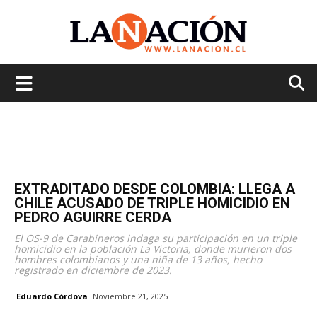
La
Nación
EXTRADITADO DESDE COLOMBIA: LLEGA A
CHILE ACUSADO DE TRIPLE HOMICIDIO EN
PEDRO AGUIRRE CERDA
El OS-9 de Carabineros indaga su participación en un triple
homicidio en la población La Victoria, donde murieron dos
hombres colombianos y una niña de 13 años, hecho
registrado en diciembre de 2023.
Eduardo Córdova
Noviembre 21, 2025