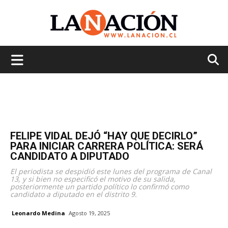
La
Nación
FELIPE VIDAL DEJÓ “HAY QUE DECIRLO”
PARA INICIAR CARRERA POLÍTICA: SERÁ
CANDIDATO A DIPUTADO
El periodista se despidió este lunes del programa de Canal
13, y si bien no especificó el motivo de su salida,
posteriormente un partido político lo confirmó como
candidato a diputado en el distrito 9.
Leonardo Medina
Agosto 19, 2025