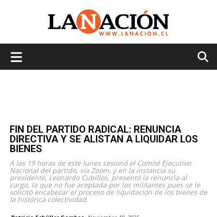
La
Nación
FIN DEL PARTIDO RADICAL: RENUNCIA
DIRECTIVA Y SE ALISTAN A LIQUIDAR LOS
BIENES
A las 19 horas de este lunes sesionó el Comité Ejecutivo
Nacional del partido, vía Zoom, y en la instancia su
presidente, Leonardo Cubillos, presentó la renuncia al
cargo, la que no fue aceptada por los militantes pues se le
solicitó encabezar el proceso de liquidación de los bienes de
la histórica colectividad.