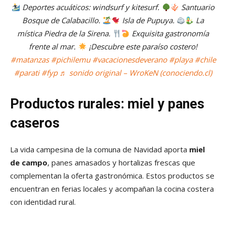
Deportes acuáticos: windsurf y kitesurf.
Santuario
Bosque de Calabacillo.
Isla de Pupuya.
La
mística Piedra de la Sirena.
Exquisita gastronomía
frente al mar.
¡Descubre este paraíso costero!
#matanzas
#pichilemu
#vacacionesdeverano
#playa
#chile
#parati
#fyp
♬ sonido original – WroKeN (conociendo.cl)
Productos rurales: miel y panes
caseros
La vida campesina de la comuna de Navidad aporta
miel
de campo
, panes amasados y hortalizas frescas que
complementan la oferta gastronómica. Estos productos se
encuentran en ferias locales y acompañan la cocina costera
con identidad rural.