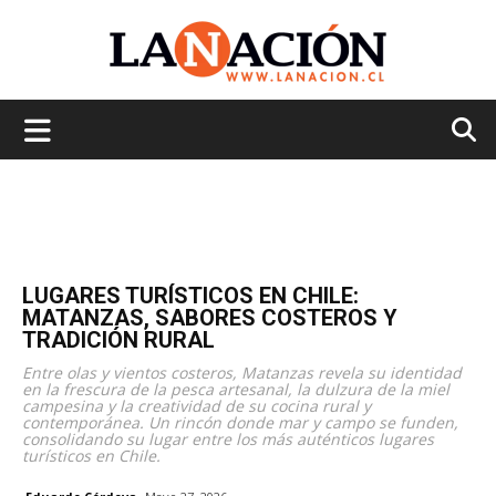
La
Nación
LUGARES TURÍSTICOS EN CHILE:
MATANZAS, SABORES COSTEROS Y
TRADICIÓN RURAL
Entre olas y vientos costeros, Matanzas revela su identidad
en la frescura de la pesca artesanal, la dulzura de la miel
campesina y la creatividad de su cocina rural y
contemporánea. Un rincón donde mar y campo se funden,
consolidando su lugar entre los más auténticos lugares
turísticos en Chile.