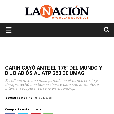
La
Nación
GARIN CAYÓ ANTE EL 176° DEL MUNDO Y
DIJO ADIÓS AL ATP 250 DE UMAG
El chileno tuvo una mala jornada en el torneo croata y
desaprovechó una buena chance para sumar puntos e
intentar recuperar terreno en el ranking.
Leonardo Medina
Julio 21, 2025
Comparte esta noticia