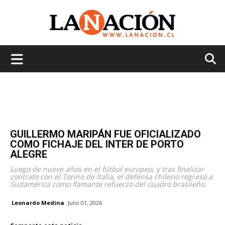
La
Nación
GUILLERMO MARIPÁN FUE OFICIALIZADO
COMO FICHAJE DEL INTER DE PORTO
ALEGRE
Luego de nueve años en el fútbol europeo, y tras finalizar
contrato con el Torino de Italia, el defensa chileno regresó a
Sudamérica como flamante refuerzo del cuadro brasileño.
Leonardo Medina
Julio 01, 2026