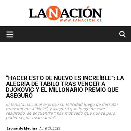
La
Nación
“HACER ESTO DE NUEVO ES INCREÍBLE”: LA
ALEGRÍA DE TABILO TRAS VENCER A
DJOKOVIC Y EL MILLONARIO PREMIO QUE
ASEGURÓ
El tenista nacional expresó su felicidad luego de derrotar
nuevamente a “Nole”, y aseguró que luego de este
resultado, se encuentra “más motivado que nunca para
poder seguir avanzando”.
Leonardo Medina
Abril 09, 2025