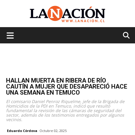
La
Nación
HALLAN MUERTA EN RIBERA DE RÍO
CAUTÍN A MUJER QUE DESAPARECIÓ HACE
UNA SEMANA EN TEMUCO
El comisario Daniel Penroz Riquelme, jefe de la Brigada de
Homicidios de la PDI en Temuco, indicó que resultó
fundamental la revisión de las cámaras de seguridad del
sector, además de los testimonios entregados por algunos
vecinos.
Eduardo Córdova
Octubre 02, 2025