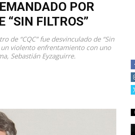
 DEMANDADO POR
 “SIN FILTROS”
tro de “CQC” fue desvinculado de “Sin
r un violento enfrentamiento con uno
ma, Sebastián Eyzaguirre.