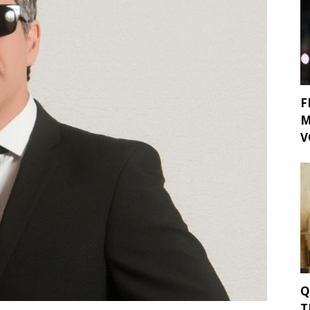
F
M
V
Q
T