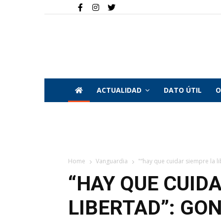
ACTUALIDAD
DATO ÚTIL
O
Home
Vanguardia
"“hay que cuidar siempre la lib
“HAY QUE CUID
LIBERTAD”: GO