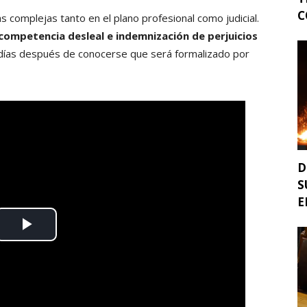
C
complejas tanto en el plano profesional como judicial.
competencia desleal e indemnización de perjuicios
 días después de conocerse que será formalizado por
D
S
E