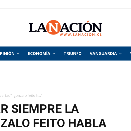
PINIÓN
ECONOMÍA
TRIUNFO
VANGUARDIA
La
Nación
ertad”: gonzalo feito h..."
AR SIEMPRE LA
NZALO FEITO HABLA