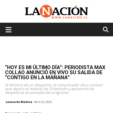
La
Nación
“HOY ES MI ÚLTIMO DÍA”: PERIODISTA MAX
COLLAO ANUNCIÓ EN VIVO SU SALIDA DE
“CONTIGO EN LA MAÑANA”
Al término de un despacho, el comunicador dio a conocer
que dejaría el matinal de Chilevisión y aprovechó de
despedirse en pantalla del programa.
Leonardo Medina
Abril 25, 2025