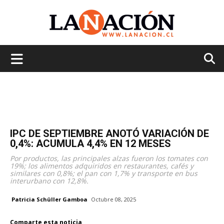
La
Nación
IPC DE SEPTIEMBRE ANOTÓ VARIACIÓN DE
0,4%: ACUMULA 4,4% EN 12 MESES
Por productos, las principales alzas fueron los tomates con
19%; los alimentos adquiridos en restaurantes, cafés y
similares con 0,8%; el pan con 1,7% y transporte en bus
interurbano con 12,8%.
Patricia Schüller Gamboa
Octubre 08, 2025
Comparte esta noticia