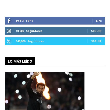
60,813
Fans
LIKE
10,000
Seguidores
SEGUIR
346,900
Seguidores
SEGUIR
LO MÁS LEÍDO