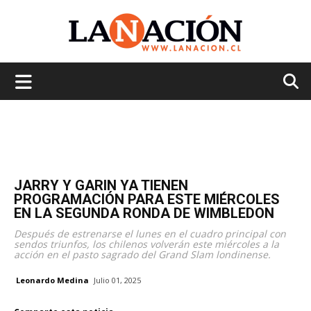
La
Nación
JARRY Y GARIN YA TIENEN
PROGRAMACIÓN PARA ESTE MIÉRCOLES
EN LA SEGUNDA RONDA DE WIMBLEDON
Después de estrenarse el lunes en el cuadro principal con
sendos triunfos, los chilenos volverán este miércoles a la
acción en el pasto sagrado del Grand Slam londinense.
Leonardo Medina
Julio 01, 2025