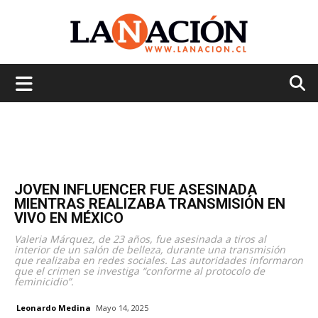
La
Nación
JOVEN INFLUENCER FUE ASESINADA
MIENTRAS REALIZABA TRANSMISIÓN EN
VIVO EN MÉXICO
Valeria Márquez, de 23 años, fue asesinada a tiros al
interior de un salón de belleza, durante una transmisión
que realizaba en redes sociales. Las autoridades informaron
que el crimen se investiga “conforme al protocolo de
feminicidio”.
Leonardo Medina
Mayo 14, 2025