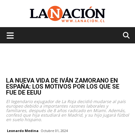
La
Nación
LA NUEVA VIDA DE IVÁN ZAMORANO EN
ESPAÑA: LOS MOTIVOS POR LOS QUE SE
FUE DE EEUU
El legendario exjugador de La Roja decidió mudarse al país
europeo debido a importantes razones laborales y
familiares, después de 8 años radicado en Miami. Además,
confesó que hija estudiará en Madrid, y su hijo jugará fútbol
en suelo hispano.
Leonardo Medina
Octubre 01, 2024