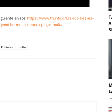
T
siguiente enlace:
https://www.triunfo.cl/luis-rubiales-es-
A
-jenni-hermoso-debera-pagar-multa
S
s Rubiales
multa
M
L
..