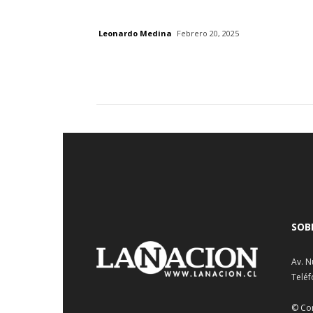
Leonardo Medina
Febrero 20, 2025
SOB
Av. N
Teléf
© Co