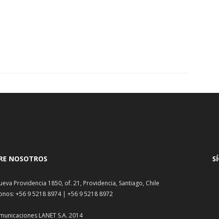
RE NOSOTROS
S
ueva Providencia 1850, of. 21, Providencia, Santiago, Chile
onos: +56 9 5218 8974 | +56 9 5218 8972
municaciones LANET S.A. 2014