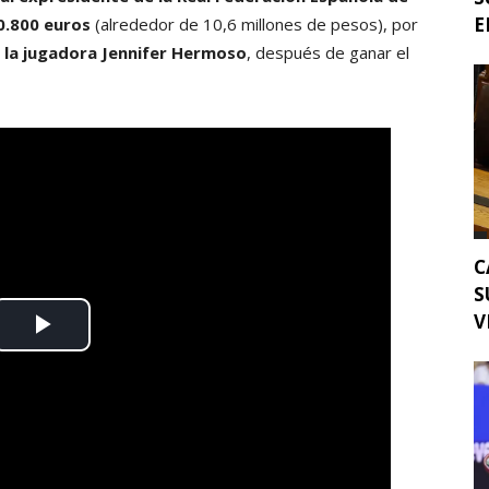
E
10.800 euros
(alrededor de 10,6 millones de pesos), por
a la jugadora Jennifer Hermoso
, después de ganar el
C
S
V