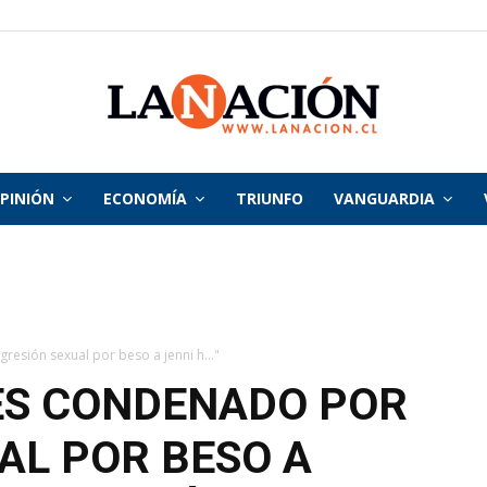
PINIÓN
ECONOMÍA
TRIUNFO
VANGUARDIA
La
Nación
resión sexual por beso a jenni h..."
 ES CONDENADO POR
AL POR BESO A