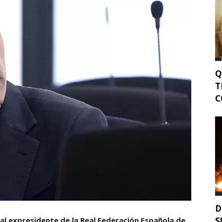
Q
T
C
D
S
 al expresidente de la Real Federación Española de