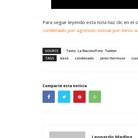
Para seguir leyendo esta nota haz clic en el 
condenado-por-agresion-sexual-por-beso-a
SOURCE
Texto: La Nación/Foto: Twitter
TAGS
beso
condenado
Jenni Hermoso
Lui
Comparte esta noticia
Leonardo Medina