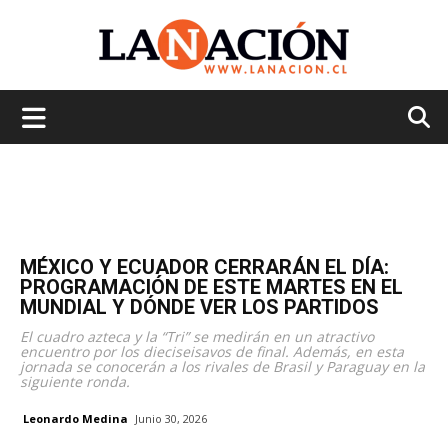
La
Nación
MÉXICO Y ECUADOR CERRARÁN EL DÍA:
PROGRAMACIÓN DE ESTE MARTES EN EL
MUNDIAL Y DÓNDE VER LOS PARTIDOS
El cuadro azteca y la “Tri” se medirán en un atractivo
encuentro por los dieciseisavos de final. Además, en esta
jornada se conocerán a los rivales de Brasil y Paraguay en la
siguiente ronda.
Leonardo Medina
Junio 30, 2026