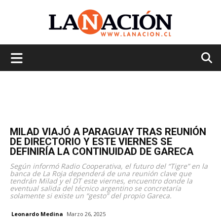
La
Nación
MILAD VIAJÓ A PARAGUAY TRAS REUNIÓN
DE DIRECTORIO Y ESTE VIERNES SE
DEFINIRÍA LA CONTINUIDAD DE GARECA
Según informó Radio Cooperativa, el futuro del “Tigre” en la
banca de La Roja dependerá de una reunión clave que
tendrán Milad y el DT este viernes, encuentro donde la
eventual salida del técnico argentino se concretaría
solamente si existe un “gesto” del propio Gareca.
Leonardo Medina
Marzo 26, 2025