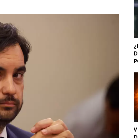
¿
D
P
V
D