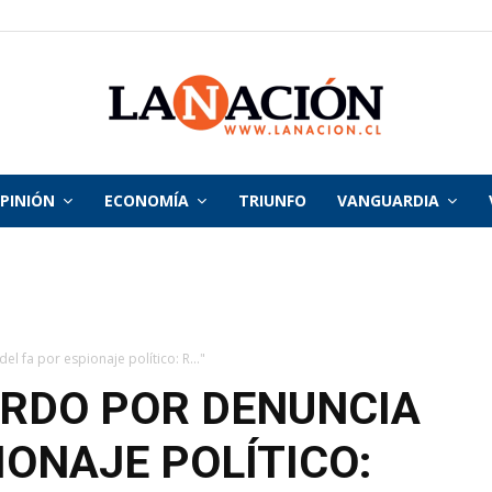
PINIÓN
ECONOMÍA
TRIUNFO
VANGUARDIA
La
Nación
l fa por espionaje político: R..."
ARDO POR DENUNCIA
IONAJE POLÍTICO: