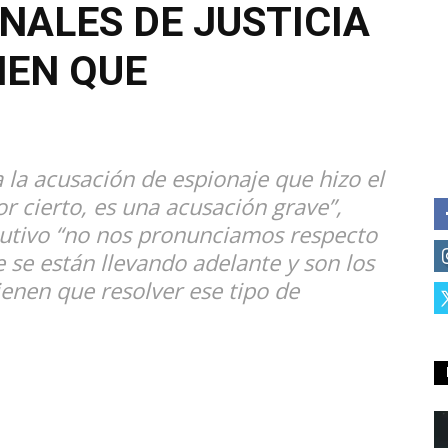
NALES DE JUSTICIA
NEN QUE
 a la acusación de espionaje que hizo el
r cierto, es una acusación grave”,
cutivo “no nos pronunciamos respecto
e se están llevando adelante y son los
tienen que resolver ese tipo de