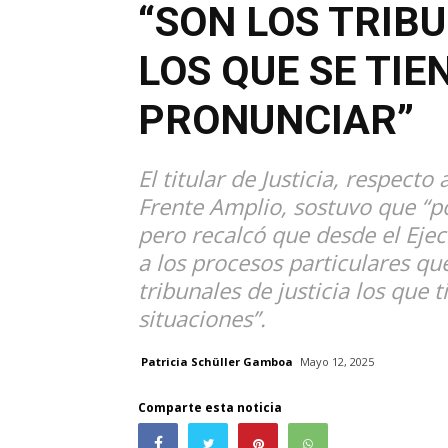
“SON LOS TRIBU
LOS QUE SE TIE
PRONUNCIAR”
El titular de Justicia, respecto
Frente Amplio, sostuvo que “po
pero recalcó que desde el Eje
a los procesos particulares qu
tribunales de justicia los que 
situaciones”.
Patricia Schüller Gamboa
Mayo 12, 2025
Comparte esta noticia