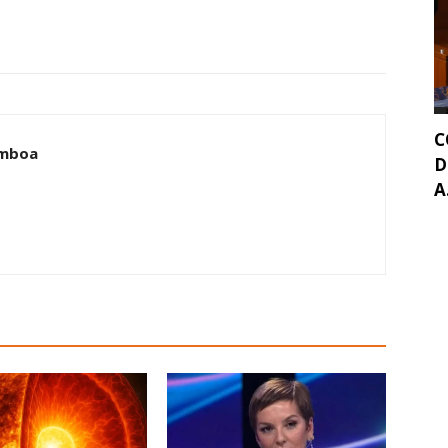
C
amboa
D
A.