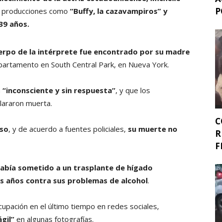
P
en producciones como
“Buffy, la cazavampiros” y
 39 años.
uerpo de la intérprete fue encontrado por su madre
partamento en South Central Park, en Nueva York.
a
“inconsciente y sin respuesta”
, y que los
lararon muerta.
C
eso
, y de acuerdo a fuentes policiales,
su muerte no
R
F
había sometido a un trasplante de hígado
os años
contra sus problemas de alcohol
.
pación en el último tiempo en redes sociales,
gil”
en algunas fotografías.