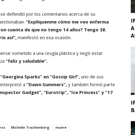
 se defendió por los comentarios acerca de su
I
uestionaban.
“Explíquenme cómo me veo enferma
A
eron cuenta de que no tengo 14 años? Tengo 38.
A
io así”,
manifestó en esa ocasión.
erse sometido a una cirugía plástica y negó estar
aba
“feliz y saludable”.
“Georgina Sparks” en “Gossip Girl”,
uno de sus
 interpretó a
“Dawn Summers”,
y también formó parte
Inspector Gadget”, “Eurotrip”, “Ice Princess” y “17
I
B
ros
Michelle Trachtenberg
muere