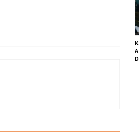
K
A
D