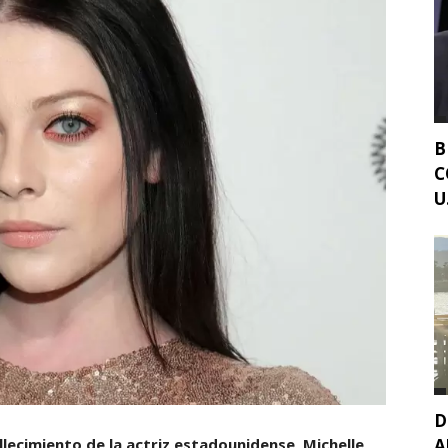
B
C
U.
D
A
llecimiento de la actriz estadounidense,
Michelle