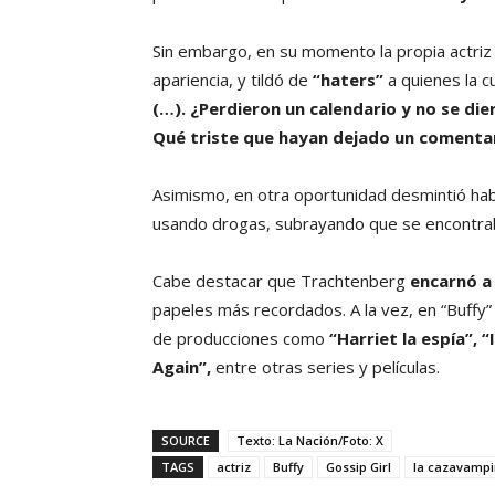
Sin embargo, en su momento la propia actriz
apariencia, y tildó de
“haters”
a quienes la c
(…). ¿Perdieron un calendario y no se di
Qué triste que hayan dejado un comentar
Asimismo, en otra oportunidad desmintió hab
usando drogas, subrayando que se encontr
Cabe destacar que Trachtenberg
encarnó a 
papeles más recordados. A la vez, en “Buffy”
de producciones como
“Harriet la espía”, “
Again”,
entre otras series y películas.
SOURCE
Texto: La Nación/Foto: X
TAGS
actriz
Buffy
Gossip Girl
la cazavampi