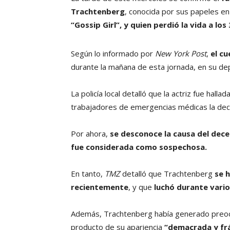
Trachtenberg
, conocida por sus papeles 
“Gossip Girl”,
y quien perdió la vida a los
Según lo informado por
New York Post
,
el c
durante la mañana de esta jornada, en su de
La policía local detalló que la actriz fue hallad
trabajadores de emergencias médicas la dec
Por ahora,
se desconoce la causa del dec
fue considerada como sospechosa.
En tanto,
TMZ
detalló que Trachtenberg
se 
recientemente
, y que
luchó durante vari
Además, Trachtenberg había generado preocu
producto de su apariencia
“demacrada y frá