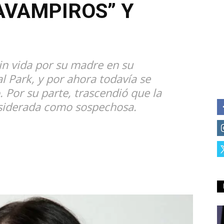
ZAVAMPIROS” Y
in vida por su madre en su
 Park, y por ahora todavía se
 Por su parte, trascendió que la
nsiderada como sospechosa.