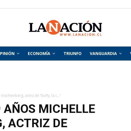
PINIÓN
ECONOMÍA
TRIUNFO
VANGUARDIA
La
Nación
rachtenberg, actriz de “buffy, la c..."
9 AÑOS MICHELLE
 ACTRIZ DE