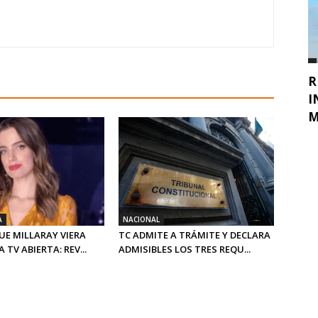
R
I
M
A
NACIONAL
UE MILLARAY VIERA
TC ADMITE A TRÁMITE Y DECLARA
 TV ABIERTA: REV...
ADMISIBLES LOS TRES REQU...