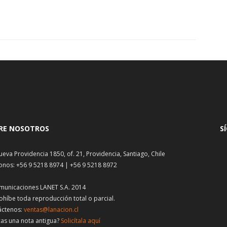
RE NOSOTROS
S
ueva Providencia 1850, of. 21, Providencia, Santiago, Chile
onos: +56 9 5218 8974 | +56 9 5218 8972
municaciones LANET S.A. 2014
ohíbe toda reproducción total o parcial.
áctenos:
ventas@lanacion.cl
as una nota antigua?
Solicítala aquí