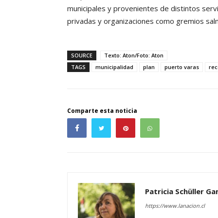
municipales y provenientes de distintos ser
privadas y organizaciones como gremios sal
SOURCE
Texto: Aton/Foto: Aton
TAGS
municipalidad
plan
puerto varas
rec
Comparte esta noticia
Patricia Schüller G
https://www.lanacion.cl