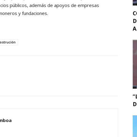
vicios públicos, además de apoyos de empresas
C
moneros y fundaciones.
D
A.
ostrución
“
D
amboa