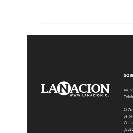
SOB
Av. N
Teléf
© Co
Se pr
Cont
¿Busc