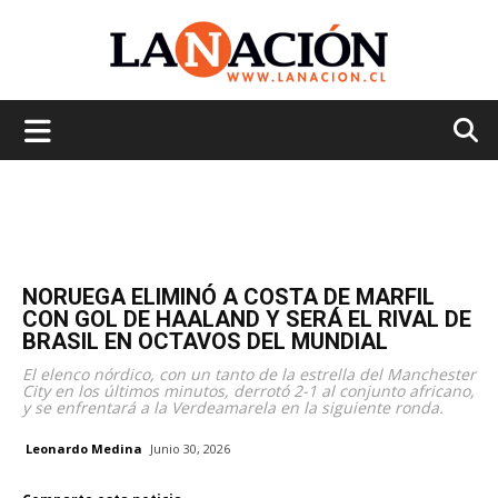
La
Nación
NORUEGA ELIMINÓ A COSTA DE MARFIL
CON GOL DE HAALAND Y SERÁ EL RIVAL DE
BRASIL EN OCTAVOS DEL MUNDIAL
El elenco nórdico, con un tanto de la estrella del Manchester
City en los últimos minutos, derrotó 2-1 al conjunto africano,
y se enfrentará a la Verdeamarela en la siguiente ronda.
Leonardo Medina
Junio 30, 2026