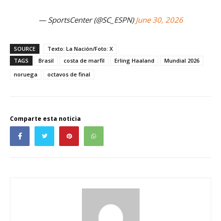
— SportsCenter (@SC_ESPN)
June 30, 2026
SOURCE
Texto: La Nación/Foto: X
TAGS
Brasil
costa de marfil
Erling Haaland
Mundial 2026
noruega
octavos de final
Comparte esta noticia