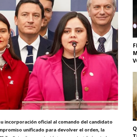
F
M
V
su incorporación oficial al comando del candidato
Q
ompromiso unificado para devolver el orden, la
T