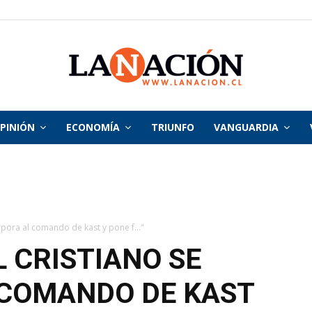
PINIÓN
ECONOMÍA
TRIUNFO
VANGUARDIA
La
Nación
orpora al comando de kast y pone f..."
L CRISTIANO SE
 COMANDO DE KAST