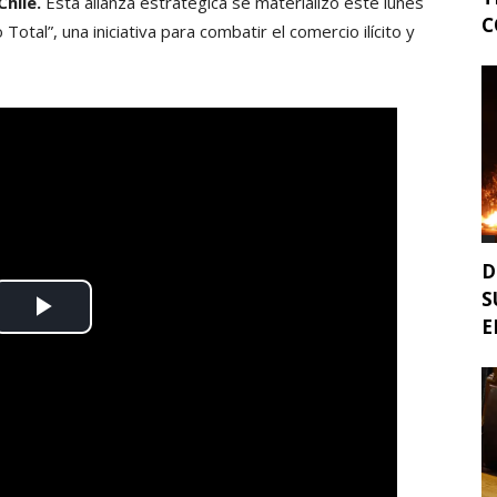
Chile.
Esta alianza estratégica se materializó este lunes
C
Total”, una iniciativa para combatir el comercio ilícito y
D
S
E