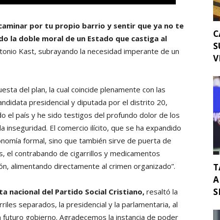
aminar por tu propio barrio y sentir que ya no te
C
do la doble moral de un Estado que castiga al
S
tonio Kast, subrayando la necesidad imperante de un
V
ta del plan, la cual coincide plenamente con las
didata presidencial y diputada por el distrito 20,
el país y he sido testigos del profundo dolor de los
a inseguridad. El comercio ilícito, que se ha expandido
conomía formal, sino que también sirve de puerta de
s, el contrabando de cigarrillos y medicamentos
ión, alimentando directamente al crimen organizado”.
T
A
S
 nacional del Partido Social Cristiano,
resaltó la
rriles separados, la presidencial y la parlamentaria, al
 un futuro gobierno. Agradecemos la instancia de poder