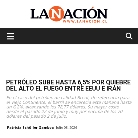
La
Nación
PETRÓLEO SUBE HASTA 6,5% POR QUIEBRE
DEL ALTO EL FUEGO ENTRE EEUU E IRÁN
En el caso del petróleo de calidad Brent, de referencia para
el Viejo Continente, el barril se encarecía esta mañana hasta
un 6,2%, alcanzando los 78,77 dólares. Su mayor costo
desde el pasado 22 de junio y muy por encima de los 70
dólares del pasado 2 de julio.
Patricia Schüller Gamboa
Julio 08, 2026