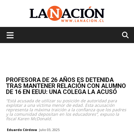
La
Nación
PROFESORA DE 26 AÑOS ES DETENIDA
TRAS MANTENER RELACIÓN CON ALUMNO
DE 16 EN EEUU: UNA COLEGA LA ACUSÓ
“Está acusada de utilizar su posición de autoridad para
explotar a una víctima menor de edad. Esta acusación
representa la máxima traición a la confianza que los padres
y la comunidad depositan en los educadores”, expuso la
fiscal Karen McDonald.
Eduardo Córdova
Julio 03, 2025