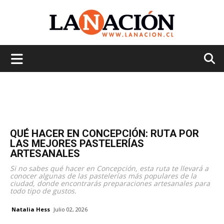
La
Nación
QUÉ HACER EN CONCEPCIÓN: RUTA POR
LAS MEJORES PASTELERÍAS
ARTESANALES
Si no sabes qué hacer en Concepción, esta ruta te llevará a
conocer algunas de las pastelerías más populares de la
ciudad, donde encontrarás preparaciones artesanales para
todo tipo de gustos.
Natalia Hess
Julio 02, 2026