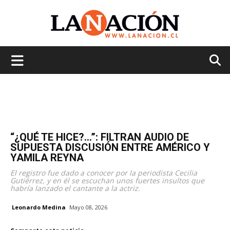
La
Nación
“¿QUÉ TE HICE?…”: FILTRAN AUDIO DE
SUPUESTA DISCUSIÓN ENTRE AMÉRICO Y
YAMILA REYNA
El registro fue dado a conocer por la periodista Cecilia
Gutiérrez, y en él se escuchan unos fuertes insultos que
habría lanzado el cantante a la actriz.
Leonardo Medina
Mayo 08, 2026