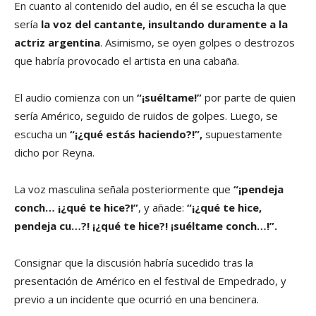
En cuanto al contenido del audio, en él se escucha la que
sería
la voz del cantante, insultando duramente a la
actriz argentina
. Asimismo, se oyen golpes o destrozos
que habría provocado el artista en una cabaña.
El audio comienza con un
“¡suéltame!”
por parte de quien
sería Américo, seguido de ruidos de golpes. Luego, se
escucha un
“¡¿qué estás haciendo?!”,
supuestamente
dicho por Reyna.
La voz masculina señala posteriormente que
“¡pendeja
conch… ¡¿qué te hice?!”
, y añade:
“¡¿qué te hice,
pendeja cu…?! ¡¿qué te hice?! ¡suéltame conch…!”.
Consignar que la discusión habría sucedido tras la
presentación de Américo en el festival de Empedrado, y
previo a un incidente que ocurrió en una bencinera.