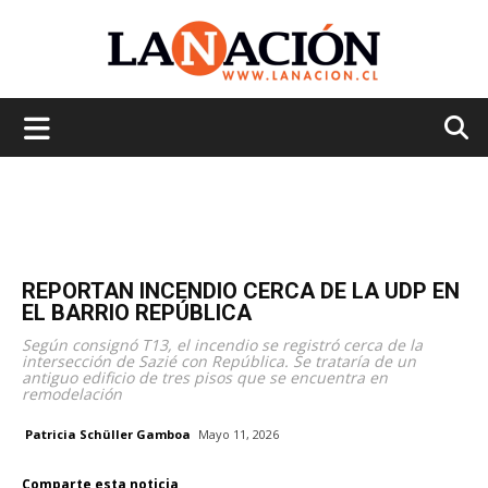
La
Nación
REPORTAN INCENDIO CERCA DE LA UDP EN
EL BARRIO REPÚBLICA
Según consignó T13, el incendio se registró cerca de la
intersección de Sazié con República. Se trataría de un
antiguo edificio de tres pisos que se encuentra en
remodelación
Patricia Schüller Gamboa
Mayo 11, 2026
Comparte esta noticia