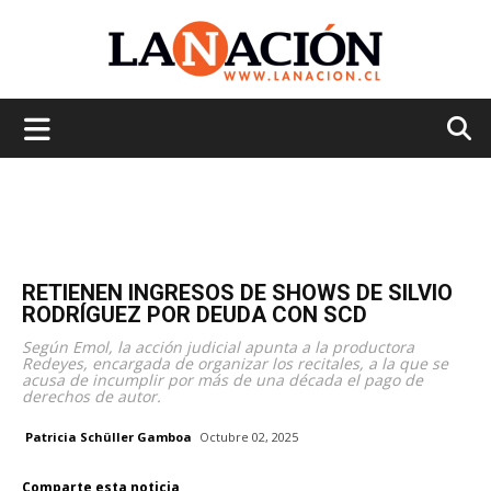
La
Nación
RETIENEN INGRESOS DE SHOWS DE SILVIO
RODRÍGUEZ POR DEUDA CON SCD
Según Emol, la acción judicial apunta a la productora
Redeyes, encargada de organizar los recitales, a la que se
acusa de incumplir por más de una década el pago de
derechos de autor.
Patricia Schüller Gamboa
Octubre 02, 2025
Comparte esta noticia