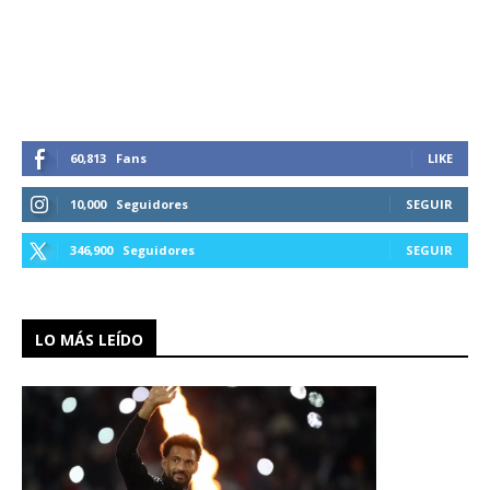
60,813
Fans
LIKE
10,000
Seguidores
SEGUIR
346,900
Seguidores
SEGUIR
LO MÁS LEÍDO