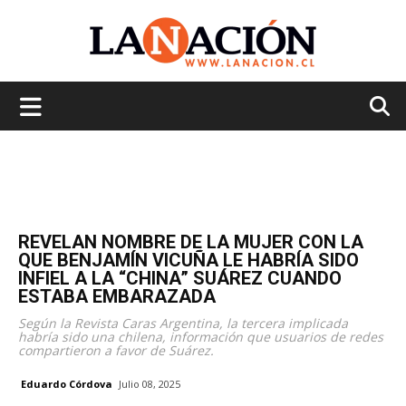
La
Nación
REVELAN NOMBRE DE LA MUJER CON LA
QUE BENJAMÍN VICUÑA LE HABRÍA SIDO
INFIEL A LA “CHINA” SUÁREZ CUANDO
ESTABA EMBARAZADA
Según la Revista Caras Argentina, la tercera implicada
habría sido una chilena, información que usuarios de redes
compartieron a favor de Suárez.
Eduardo Córdova
Julio 08, 2025