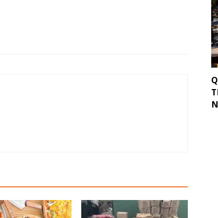
Q
T
N