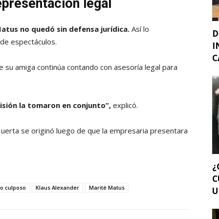
presentación legal
Matus no quedó sin defensa jurídica.
Así lo
D
 de espectáculos.
I
C
ue su amiga continúa contando con asesoría legal para
isión la tomaron en conjunto”,
explicó.
 Huerta se originó luego de que la empresaria presentara
¿
C
io culposo
Klaus Alexander
Marité Matus
U