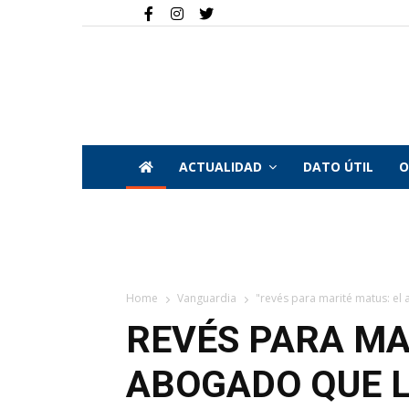
ACTUALIDAD
DATO ÚTIL
O
Home
Vanguardia
"revés para marité matus: el 
REVÉS PARA MA
ABOGADO QUE L