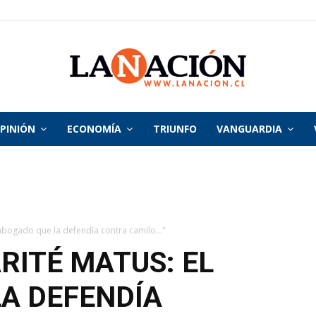
PINIÓN
ECONOMÍA
TRIUNFO
VANGUARDIA
La
Nación
abogado que la defendía contra camilo..."
RITÉ MATUS: EL
A DEFENDÍA