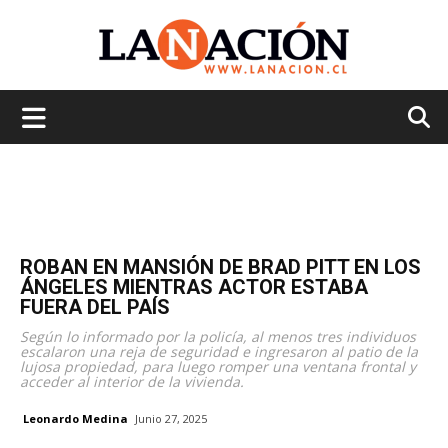
La
Nación
ROBAN EN MANSIÓN DE BRAD PITT EN LOS
ÁNGELES MIENTRAS ACTOR ESTABA
FUERA DEL PAÍS
Según lo informado por la policía, al menos tres individuos
escalaron una reja de seguridad e ingresaron al patio de la
lujosa propiedad, para luego romper una ventana frontal y
acceder al interior de la vivienda.
Leonardo Medina
Junio 27, 2025